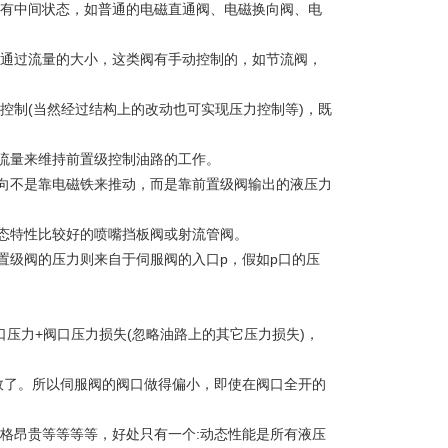
有中间状态，如普通的电磁直通阀、电磁换向阀、电
通过流量的大小，这类阀有手动控制的，如节流阀，
制(当然经过结构上的改动也可实现压力控制等)，既
流量来维持前置级控制油路的工作。
不是靠电磁铁来推动，而是靠前置级阀输出的液压力
态特性比较好的喷嘴挡板阀或射流管阀。
级阀的压力则来自于伺服阀的入口p，假如p口的压
压力+阀口压力损失(忽略油路上的其它压力损失)，
效了。所以伺服阀的阀口做得偏小，即使在阀口全开的
格昂贵等等等等，好处只有一个:动态性能是所有液压