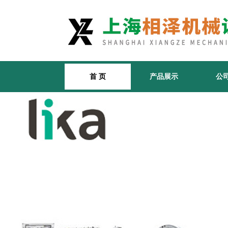
首 页
产品展示
公