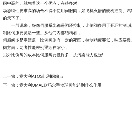
阀中高的。就凭着这一个优点，在很多对
动态特性要求高的场合不得不使用伺服阀，如飞机火箭的舵机控制、汽
的天下了。
一般说来，好像伺服系统都是闭环控制，比例阀多用于开环控制;其
制比伺服要灵活一些。从他们内部结构看，
伺服阀多是零遮盖，比例阀则有一定的死区，控制精度要低，响应要慢
阀方面，两者性能差别逐渐在缩小，
另外比例阀的成本比伺服阀要低许多，抗污染能力也强!
上一篇：
意大利ATOS比列阀缺点
下一篇：
意大利OMAL欧玛尔手动球阀能起到什么作用