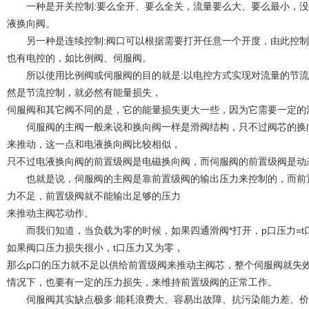
一种是开关控制:要么全开、要么全关，流量要么大、要么最小，没
液换向阀。
另一种是连续控制:阀口可以根据需要打开任意一个开度，由此控制
也有电控的，如比例阀、伺服阀。
所以使用比例阀或伺服阀的目的就是:以电控方式实现对流量的节流控
然是节流控制，就必然有能量损失，
伺服阀和其它阀不同的是，它的能量损失更大一些，因为它需要一定的
伺服阀的主阀一般来说和换向阀一样是滑阀结构，只不过阀芯的换向
来推动，这一点和电液换向阀比较相似，
只不过电液换向阀的前置级阀是电磁换向阀，而伺服阀的前置级阀是动
也就是说，伺服阀的主阀是靠前置级阀的输出压力来控制的，而前置
力不足，前置级阀就不能输出足够的压力
来推动主阀芯动作。
而我们知道，当负载为零的时候，如果四通滑阀*打开，p口压力=t口
如果阀口压力损失很小，t口压力又为零，
那么p口的压力就不足以供给前置级阀来推动主阀芯，整个伺服阀就失
情况下，也要有一定的压力损失，来维持前置级阀的正常工作。
伺服阀其实缺点极多:能耗浪费大、容易出故障、抗污染能力差、价