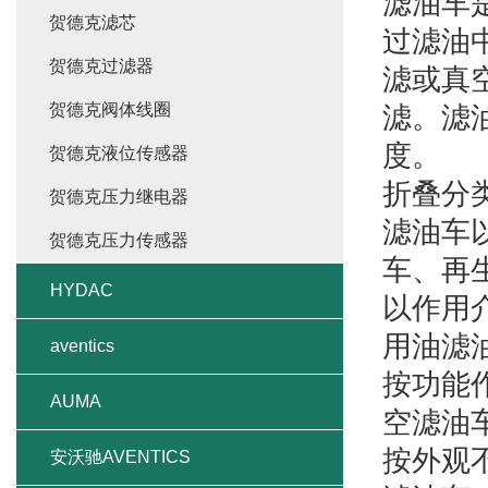
滤油车
贺德克滤芯
过滤油
贺德克过滤器
滤或真
贺德克阀体线圈
滤。滤
度。
贺德克液位传感器
折叠分
贺德克压力继电器
滤油车
贺德克压力传感器
车、再
HYDAC
以作用
用油滤
aventics
按功能
AUMA
空滤油
按外观
安沃驰AVENTICS