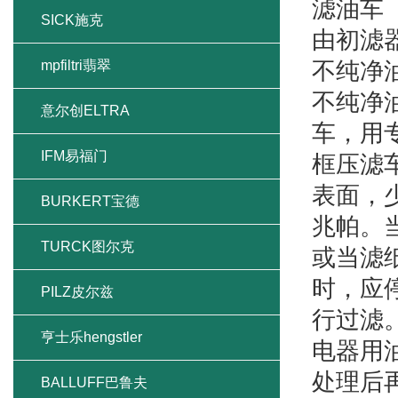
滤油车
SICK施克
由初滤
mpfiltri翡翠
不纯净
不纯净
意尔创ELTRA
车，用
IFM易福门
框压滤
表面，
BURKERT宝德
兆帕。
TURCK图尔克
或当滤
时，应
PILZ皮尔兹
行过滤
亨士乐hengstler
电器用
处理后再
BALLUFF巴鲁夫