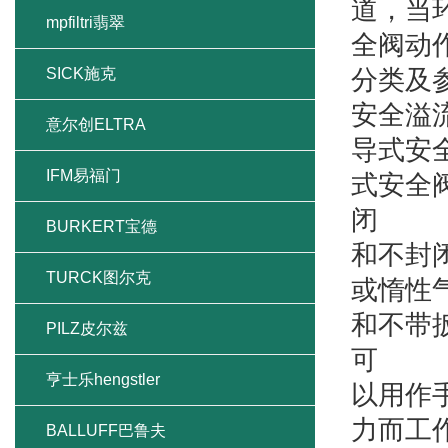
道，当
mpfiltri翡翠
全阀动作
SICK施克
分类及
安全溢
意尔创ELTRA
导式安
IFM易福门
式安全
闭
BURKERT宝德
和不封
TURCK图尔克
或惰性
和不带
PILZ皮尔兹
可
亨士乐hengstler
以用作
力而工
BALLUFF巴鲁夫