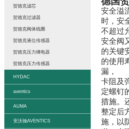
德国
贺德克滤芯
安全溢
贺德克过滤器
时，安
贺德克阀体线圈
不超过
安全阀
贺德克液位传感器
的关键
贺德克压力继电器
的使用
贺德克压力传感器
漏，
HYDAC
卡阻及
定螺钉
aventics
措施。
AUMA
整定后
施，以
安沃驰AVENTICS