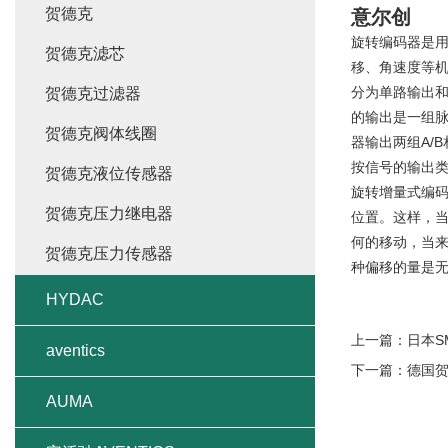
贺德克
意尔创
旋转编码器是用
贺德克滤芯
移、角速度等机
分为单路输出和
贺德克过滤器
的输出是一组
贺德克阀体线圈
器输出两组A/
按信号的输出类
贺德克液位传感器
旋转增量式编
贺德克压力继电器
位置。这样，
何的移动，当
贺德克压力传感器
种偏移的量是
HYDAC
上一篇：
日本S
aventics
下一篇：
德国
AUMA