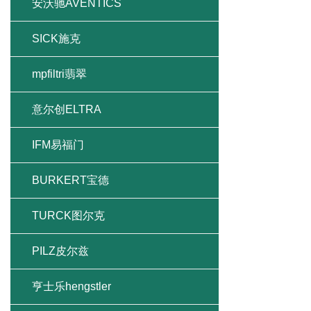
安沃驰AVENTICS
SICK施克
mpfiltri翡翠
意尔创ELTRA
IFM易福门
BURKERT宝德
TURCK图尔克
PILZ皮尔兹
亨士乐hengstler