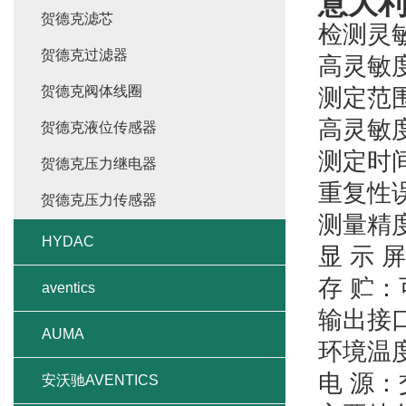
意大利m
贺德克滤芯
检测灵敏
贺德克过滤器
高灵敏度0
贺德克阀体线圈
测定范围：
高灵敏度0
贺德克液位传感器
测定时
贺德克压力继电器
重复性
贺德克压力传感器
测量精度
HYDAC
显 示 
存 贮：
aventics
输出接
AUMA
环境温度
电 源
安沃驰AVENTICS