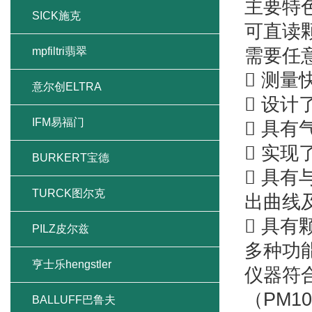
主要特
SICK施克
可直读
mpfiltri翡翠
需要任
 测
意尔创ELTRA
 设
IFM易福门
 具
 实
BURKERT宝德
 具
TURCK图尔克
出曲线
 具
PILZ皮尔兹
多种功
亨士乐hengstler
仪器符合
（PM1
BALLUFF巴鲁夫