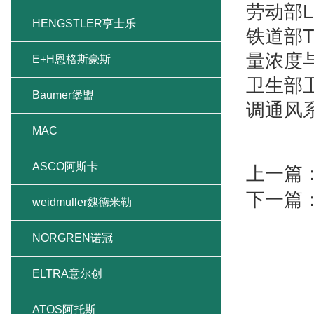
劳动部L
HENGSTLER亨士乐
铁道部T
量浓度
E+H恩格斯豪斯
卫生部
Baumer堡盟
调通风
MAC
ASCO阿斯卡
上一篇
下一篇
weidmuller魏德米勒
NORGREN诺冠
ELTRA意尔创
ATOS阿托斯