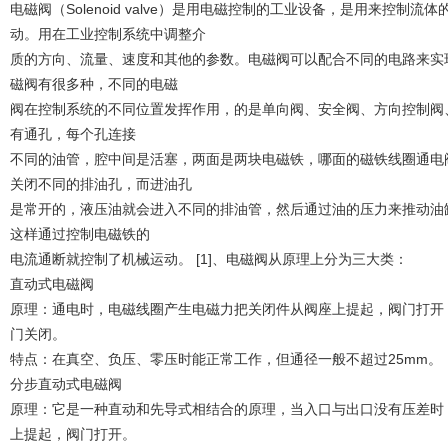
电磁阀（Solenoid valve）是用电磁控制的工业设备，是用来控
动。用在工业控制系统中调整介
质的方向、流量、速度和其他的参数。电磁阀可以配合不同的电路来实
磁阀有很多种，不同的电磁
阀在控制系统的不同位置发挥作用，的是单向阀、安全阀、方向控制阀
有通孔，每个孔连接
不同的油管，腔中间是活塞，两面是两块电磁铁，哪面的磁铁线圈通电
关闭不同的排油孔，而进油孔
是常开的，液压油就会进入不同的排油管，然后通过油的压力来推动油
这样通过控制电磁铁的
电流通断就控制了机械运动。 [1]、电磁阀从原理上分为三大类：
直动式电磁阀
原理：通电时，电磁线圈产生电磁力把关闭件从阀座上提起，阀门打开
门关闭。
特点：在真空、负压、零压时能正常工作，但通径一般不超过25mm。
分步直动式电磁阀
原理：它是一种直动和先导式相结合的原理，当入口与出口没有压差时
上提起，阀门打开。