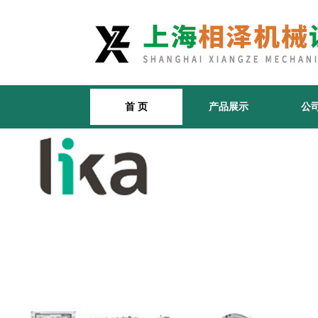
首 页
产品展示
公