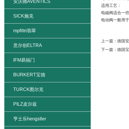
安沃驰AVENTICS
适用工艺：
电磁阀适合一
SICK施克
电动阀一般用
mpfiltri翡翠
上一篇：
德国安
意尔创ELTRA
下一篇：
德国
IFM易福门
BURKERT宝德
TURCK图尔克
PILZ皮尔兹
亨士乐hengstler