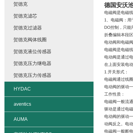
贺德克
德国安沃
电磁阀是电磁
贺德克滤芯
1、电磁阀：用
DO控制，只能
贺德克过滤器
折叠编辑本段
贺德克阀体线圈
电动阀和电磁
电磁阀是电磁
贺德克液位传感器
电动阀是通过电
贺德克压力继电器
在上面安装电
1.开关形式：
贺德克压力传感器
电磁阀通过线
电动阀的驱动
HYDAC
工作性质：
电磁阀一般流通
aventics
驱动是通过电磁
电动阀的驱动
AUMA
动阀反之。电
电磁阀一般断