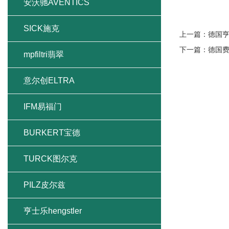
安沃驰AVENTICS
SICK施克
上一篇：
德国
下一篇：
德国费
mpfiltri翡翠
意尔创ELTRA
IFM易福门
BURKERT宝德
TURCK图尔克
PILZ皮尔兹
亨士乐hengstler