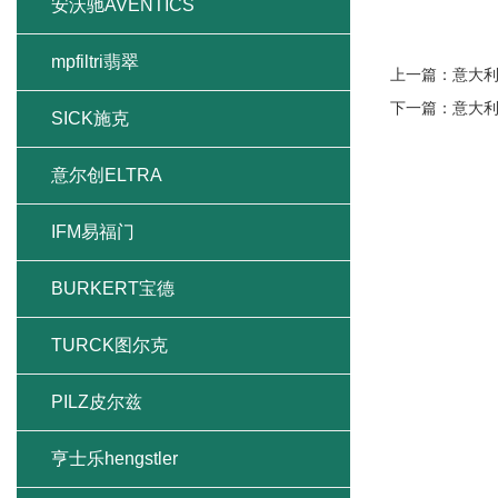
安沃驰AVENTICS
mpfiltri翡翠
上一篇：
意大利
下一篇：
意大利
SICK施克
意尔创ELTRA
IFM易福门
BURKERT宝德
TURCK图尔克
PILZ皮尔兹
亨士乐hengstler