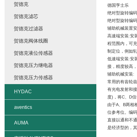
贺德克
德国亨士乐
绝对型旋转编码
贺德克滤芯
绝对型旋转编
辅助机械装置
贺德克过滤器
高速端安装:安
贺德克阀体线圈
程范围内，可
制定位，例如
贺德克液位传感器
低速端安装:安
贺德克压力继电器
接，精度较高
辅助机械安装:
贺德克压力传感器
常用的有齿轮
有光电发射和接
HYDAC
度)，将C、D
由于A、B两相
aventics
位参考位。编
直接以通和不
AUMA
是经济型的，