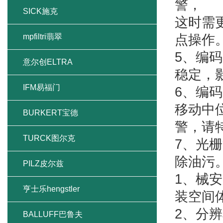
警，
SICK施克
这时需
mpfiltri翡翠
点操作
5、编
意尔创ELTRA
稳定，
IFM易福门
6、编
移动中
BURKERT宝德
警，请
TURCK图尔克
7、光
除油污
PILZ皮尔兹
1、械
亨士乐hengstler
装空间
2、分
BALLUFF巴鲁夫