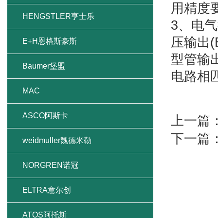
用精度
HENGSTLER亨士乐
3、电气
压输出(
E+H恩格斯豪斯
型管输
Baumer堡盟
电路相
MAC
ASCO阿斯卡
上一篇
下一篇
weidmuller魏德米勒
NORGREN诺冠
ELTRA意尔创
ATOS阿托斯