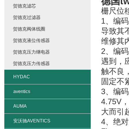
德国tw
贺德克滤芯
栅尺位
贺德克过滤器
1、编
贺德克阀体线圈
导致其
维修其
贺德克液位传感器
2、编
贺德克压力继电器
遇到，
贺德克压力传感器
触不良
HYDAC
固定不
3、编码
aventics
4.7
AUMA
大而引
4、绝
安沃驰AVENTICS