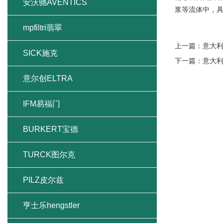
安沃驰AVENTICS
浆等流体中，
mpfiltri翡翠
上一篇：
意大利
SICK施克
下一篇：
意大利
意尔创ELTRA
IFM易福门
BURKERT宝德
TURCK图尔克
PILZ皮尔兹
亨士乐hengstler