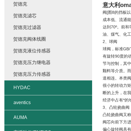
贺德克
意大利oma
阀[图8的挡板
贺德克滤芯
成本低、流通
达到70º。前
贺德克过滤器
油、煤气、化
贺德克阀体线圈
2、球阀
球阀，标准GB
贺德克液位传感器
有旋转90度的
贺德克压力继电器
节与控制，其中
颗料等介质。
贺德克压力传感器
道相连。本类阀
很小的转动力
HYDAC
断的上升，在
经济中占有*的
aventics
3、凸轮挠曲阀
凸轮挠曲阀又
AUMA
阀芯向前下方
偏心旋转阀具