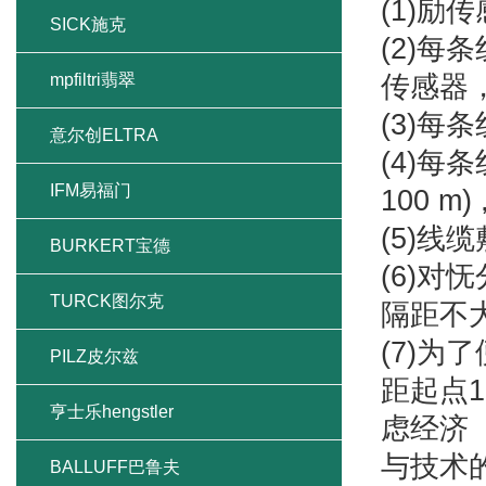
(1)
SICK施克
(2)
mpfiltri翡翠
传感器
(3)每
意尔创ELTRA
(4)
IFM易福门
100 m
(5)线
BURKERT宝德
(6)
TURCK图尔克
隔距不大
(7)
PILZ皮尔兹
距起点1
亨士乐hengstler
虑经济
与技术
BALLUFF巴鲁夫