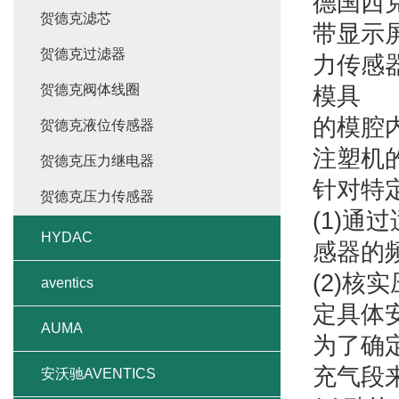
德国西克
贺德克滤芯
带显示
贺德克过滤器
力传感
贺德克阀体线圈
模具
的模腔
贺德克液位传感器
注塑机
贺德克压力继电器
针对特
贺德克压力传感器
(1)
HYDAC
感器的
(2)
aventics
定具体
AUMA
为了确
充气段
安沃驰AVENTICS