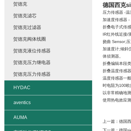
贺德克
德国西克si
压力传感器 -温湿
贺德克滤芯
加速度传感器 -
折叠电子式传
贺德克过滤器
IR红外线近接/
贺德克阀体线圈
挠曲 Senso
加速度计;倾斜仪与定
贺德克液位传感器
体侦测器。
贺德克压力继电器
折叠编辑本段
折叠温度传感
贺德克压力传感器
温度传感器一般
时电阻为100
HYDAC
以非常精确地测
使用热电效应
aventics
AUMA
上一篇：
德国西
下一篇：
德国s