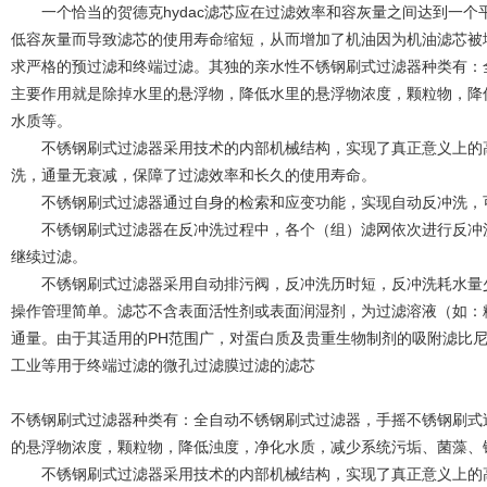
一个恰当的贺德克hydac滤芯应在过滤效率和容灰量之间达到一个
低容灰量而导致滤芯的使用寿命缩短，从而增加了机油因为机油滤芯被
求严格的预过滤和终端过滤。其独的亲水性不锈钢刷式过滤器种类有：
主要作用就是除掉水里的悬浮物，降低水里的悬浮物浓度，颗粒物，降
水质等。
不锈钢刷式过滤器采用技术的内部机械结构，实现了真正意义上的高
洗，通量无衰减，保障了过滤效率和长久的使用寿命。
不锈钢刷式过滤器通过自身的检索和应变功能，实现自动反冲洗，可
不锈钢刷式过滤器在反冲洗过程中，各个（组）滤网依次进行反冲洗
继续过滤。
不锈钢刷式过滤器采用自动排污阀，反冲洗历时短，反冲洗耗水量少
操作管理简单。滤芯不含表面活性剂或表面润湿剂，为过滤溶液（如：
通量。由于其适用的PH范围广，对蛋白质及贵重生物制剂的吸附滤比
工业等用于终端过滤的微孔过滤膜过滤的滤芯
不锈钢刷式过滤器种类有：全自动不锈钢刷式过滤器，手摇不锈钢刷式
的悬浮物浓度，颗粒物，降低浊度，净化水质，减少系统污垢、菌藻、
不锈钢刷式过滤器采用技术的内部机械结构，实现了真正意义上的高