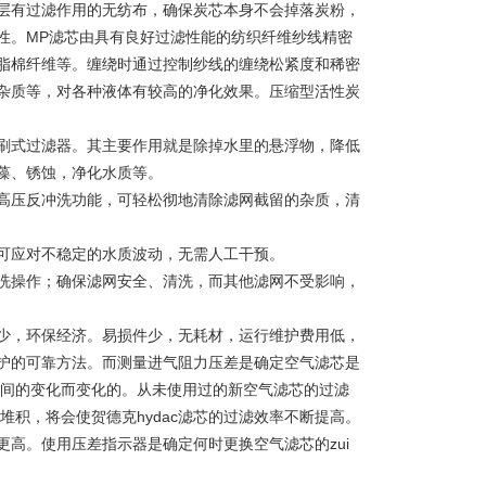
层有过滤作用的无纺布，确保炭芯本身不会掉落炭粉，
性。MP滤芯由具有良好过滤性能的纺织纤维纱线精密
脂棉纤维等。缠绕时通过控制纱线的缠绕松紧度和稀密
杂质等，对各种液体有较高的净化效果。压缩型活性炭
式过滤器。其主要作用就是除掉水里的悬浮物，降低
藻、锈蚀，净化水质等。
压反冲洗功能，可轻松彻地清除滤网截留的杂质，清
应对不稳定的水质波动，无需人工干预。
操作；确保滤网安全、清洗，而其他滤网不受影响，
，环保经济。易损件少，无耗材，运行维护费用低，
护的可靠方法。而测量进气阻力压差是确定空气滤芯是
时间的变化而变化的。从未使用过的新空气滤芯的过滤
堆积，将会使贺德克hydac滤芯的过滤效率不断提高。
高。使用压差指示器是确定何时更换空气滤芯的zui