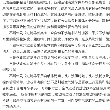
以食品级的粘合剂烧结压缩成形。压缩活性炭滤芯内外均分别包裹着一
炭芯两端装有柔软的丁晴橡胶密封垫，使炭芯装入滤筒具有良好的密封
缠绕在多孔骨架上精制而成的。其纱线材料有丙纶纤维、晴纶纤维、脱
度，可以制成不同精度的过滤芯，能有效去除各种液体的悬浮物、颗粒
滤芯采用高吸附值的煤质活性炭和椰壳活性炭作为过滤料。
不锈钢刷式过滤器种类有：全自动不锈钢刷式过滤器，手摇不锈钢刷
水里的悬浮物浓度，颗粒物，降低浊度，净化水质，减少系统污垢、菌
不锈钢刷式过滤器采用技术的内部机械结构，实现了真正意义上的高
洗无，通量无衰减，保障了过滤效率和长久的使用寿命。
不锈钢刷式过滤器通过自身的检索和应变功能，实现自动反冲洗，可
不锈钢刷式过滤器在反冲洗过程中，各个（组）滤网依次进行反冲洗
继续过滤。
不锈钢刷式过滤器采用自动排污阀，反冲洗历时短，反冲洗耗水量少
操作管理简单。滤芯目测的方法不是判断空气滤芯是否该进行更换和维
否到达了使用寿命尽头zui可靠的方法。空气滤芯的过滤效率是随使用
效率zui低，随着使用时间的增加，被滤芯过滤了的灰尘在滤芯的外表面
所以，如果空气滤芯表面有薄薄的一层灰，可以使空气滤芯的工作效率更
可靠的方法。