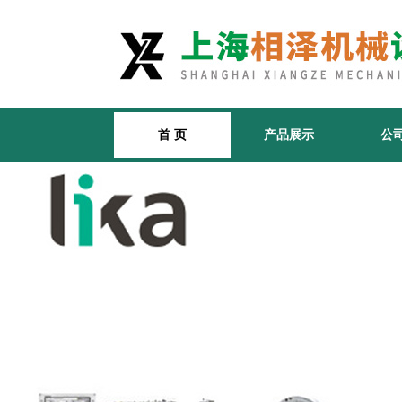
首 页
产品展示
公