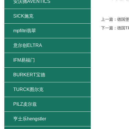
安沃驰AVENTICS
SICK施克
上一篇：
德国堡
下一篇：
德国T
mpfiltri翡翠
意尔创ELTRA
IFM易福门
BURKERT宝德
TURCK图尔克
PILZ皮尔兹
亨士乐hengstler