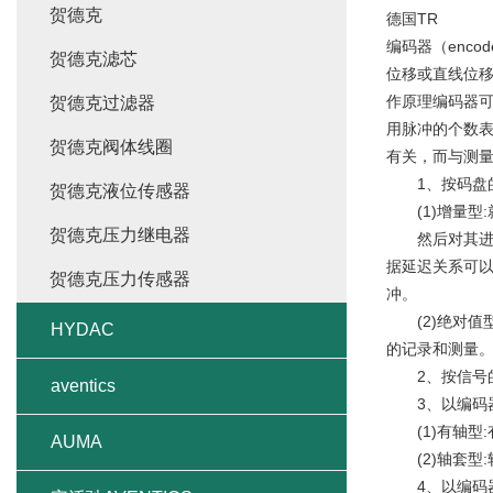
贺德克
德国TR
编码器（enc
贺德克滤芯
位移或直线位
作原理编码器
贺德克过滤器
用脉冲的个数
贺德克阀体线圈
有关，而与测
1、按码盘的
贺德克液位传感器
(1)增量型:
贺德克压力继电器
然后对其进行细
据延迟关系可以
贺德克压力传感器
冲。
(2)绝对值
HYDAC
的记录和测量
2、按信号的
aventics
3、以编码器
(1)有轴型:
AUMA
(2)轴套型:
4、以编码器