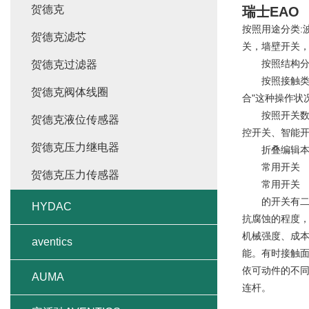
贺德克
瑞士EAO
按照用途分类:
贺德克滤芯
关，墙壁开关
按照结构分类
贺德克过滤器
按照接触类型分
贺德克阀体线圈
合"这种操作状
按照开关数分
贺德克液位传感器
控开关、智能
贺德克压力继电器
折叠编辑本
常用开关
贺德克压力传感器
常用开关
的开关有二片
HYDAC
抗腐蚀的程度
机械强度、成
aventics
能。有时接触
依可动件的不同为
AUMA
连杆。