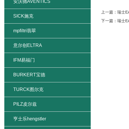
安沃驰AVENTICS
上一篇：
瑞士E
SICK施克
下一篇：
瑞士E
mpfiltri翡翠
意尔创ELTRA
IFM易福门
BURKERT宝德
TURCK图尔克
PILZ皮尔兹
亨士乐hengstler