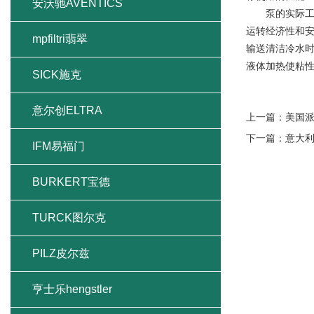
安沃驰AVENTICS
泵的实际工作
运转经济性和
mpfiltri翡翠
输送清洁冷水
液体加热使粘
SICK施克
意尔创ELTRA
上一篇：
美国
下一篇：
意大利
IFM易福门
BURKERT宝德
TURCK图尔克
PILZ皮尔兹
亨士乐hengstler