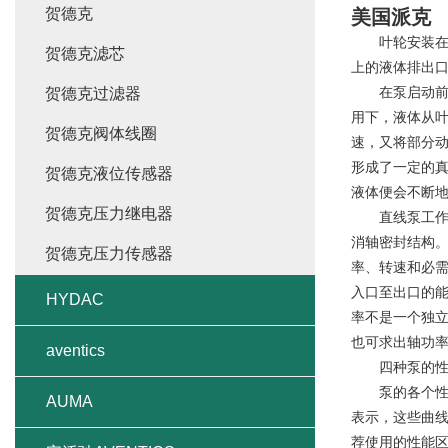
贺德克
美国派克
叶轮安装在泵
贺德克滤芯
上的液体排出
在泵启动前，
贺德克过滤器
用下，液体从
贺德克阀体线圈
速，又将部分
形成了一定的
贺德克液位传感器
液体便会不断
贺德克压力继电器
直线泵工作原
消轴密封结构
贺德克压力传感器
率、转速和必需
入口至出口的能
HYDAC
率不是一个独
也可求出轴功
aventics
四种泵的性
泵的各个性能
AUMA
表示，这些曲
荐使用的性能