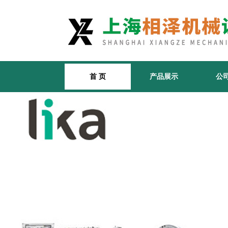
首 页
产品展示
公