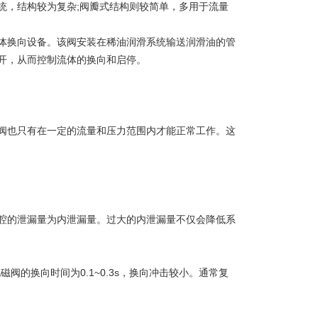
，结构较为复杂;阀瓣式结构则较简单，多用于流量
换向设备。该阀安装在稀油润滑系统输送润滑油的管
开，从而控制流体的换向和启停。
也只有在一定的流量和压力范围内才能正常工作。这
的泄漏量为内泄漏量。过大的内泄漏量不仅会降低系
磁阀的换向时间为0.1~0.3s，换向冲击较小。通常复