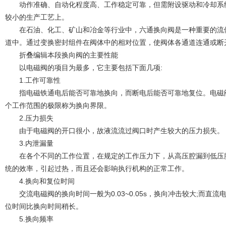
动作准确、自动化程度高、工作稳定可靠，但需附设驱动和冷却系统
较小的生产工艺上。
在石油、化工、矿山和冶金等行业中，六通换向阀是一种重要的流体
道中。通过变换密封组件在阀体中的相对位置，使阀体各通道连通或断
折叠编辑本段换向阀的主要性能
以电磁阀的项目为最多，它主要包括下面几项:
1.工作可靠性
指电磁铁通电后能否可靠地换向，而断电后能否可靠地复位。电磁阀
个工作范围的极限称为换向界限。
2.压力损失
由于电磁阀的开口很小，故液流流过阀口时产生较大的压力损失。
3.内泄漏量
在各个不同的工作位置，在规定的工作压力下，从高压腔漏到低压腔
统的效率，引起过热，而且还会影响执行机构的正常工作。
4.换向和复位时间
交流电磁阀的换向时间一般为0.03~0.05s，换向冲击较大;而直流电
位时间比换向时间稍长。
5.换向频率