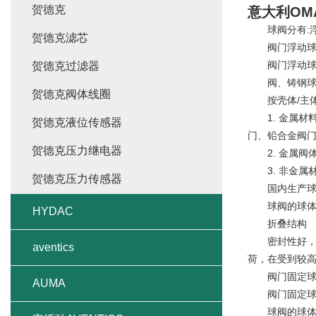
贺德克
意大利OM
球阀分有:浮
贺德克滤芯
阀门浮动球
阀门浮动球
贺德克过滤器
阀、铸钢球阀
贺德克阀体线圈
按壳体/主体
1. 金属材料
贺德克液位传感器
门、铅合金阀
贺德克压力继电器
2. 金属阀体
3. 非金属材
贺德克压力传感器
国内生产球阀
球阀的球体是
HYDAC
折叠结构
密封性好，但
aventics
荷，在受到较
阀门固定球
AUMA
阀门固定球
球阀的球体是