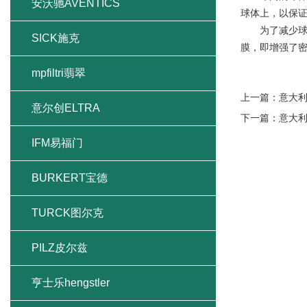
安沃驰AVENTICS
球体上，以保
为了减少球阀
SICK施克
膜，即增强了
mpfiltri翡翠
上一篇：
意大利
意尔创ELTRA
下一篇：
意大利
IFM易福门
BURKERT宝德
TURCK图尔克
PILZ皮尔兹
亨士乐hengstler