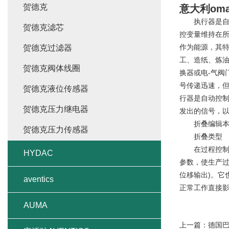
贺德克
意大利oma
执行器是自动
贺德克滤芯
控变量维持在
作为能源，其
贺德克过滤器
工、造纸、炼油
贺德克阀体线圈
换器或电-气阀
号传递迅速，
贺德克液位传感器
行器是自动控制
贺德克压力继电器
发出的信号，
折叠编辑本
贺德克压力传感器
折叠类型
在过程控制系
HYDAC
参数，使生产过
位移输出)。它
aventics
正常工作直接
AUMA
上一篇：
德国