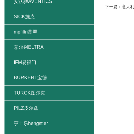
安沃驰AVENTICS
下一篇：
意大利
SICK施克
mpfiltri翡翠
意尔创ELTRA
IFM易福门
BURKERT宝德
TURCK图尔克
PILZ皮尔兹
亨士乐hengstler