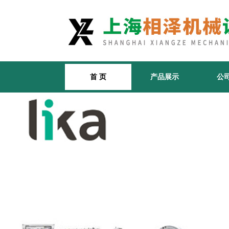
首 页
产品展示
公