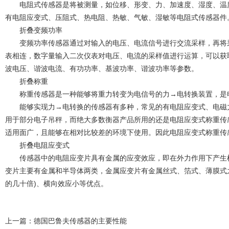
电阻式传感器是将被测量，如位移、形变、力、加速度、湿度、温度
有电阻应变式、压阻式、热电阻、热敏、气敏、湿敏等电阻式传感器件
折叠变频功率
变频功率传感器通过对输入的电压、电流信号进行交流采样，再将采
表相连，数字量输入二次仪表对电压、电流的采样值进行运算，可以获
波电压、谐波电流、有功功率、基波功率、谐波功率等参数。
折叠称重
称重传感器是一种能够将重力转变为电信号的力→电转换装置，是
能够实现力→电转换的传感器有多种，常见的有电阻应变式、电磁力
用于部分电子吊秤，而绝大多数衡器产品所用的还是电阻应变式称重传
适用面广，且能够在相对比较差的环境下使用。因此电阻应变式称重传
折叠电阻应变式
传感器中的电阻应变片具有金属的应变效应，即在外力作用下产生机
变片主要有金属和半导体两类，金属应变片有金属丝式、箔式、薄膜式
的几十倍)、横向效应小等优点。
上一篇：
德国巴鲁夫传感器的主要性能