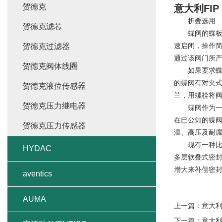
贺德克
意大利FIP
折叠选用
贺德克滤芯
蝶阀的蝶板安
速启闭，操作简
贺德克过滤器
通过该阀门所
贺德克阀体线圈
如果要求蝶阀
的蝶阀有对夹
贺德克液位传感器
兰，用螺栓将
贺德克压力继电器
蝶阀作为一种
在已公知的蝶
贺德克压力传感器
温、高压及耐
现有一种比较
HYDAC
多层软叠式密
增大来补偿密
aventics
AUMA
上一篇：
意大利
下一篇：
意大利