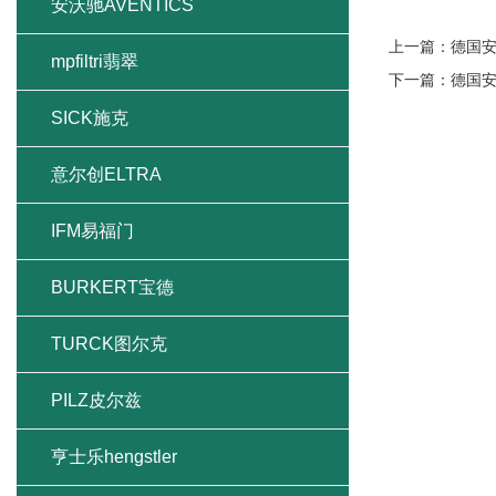
安沃驰AVENTICS
上一篇：
德国
mpfiltri翡翠
下一篇：
德国
SICK施克
意尔创ELTRA
IFM易福门
BURKERT宝德
TURCK图尔克
PILZ皮尔兹
亨士乐hengstler