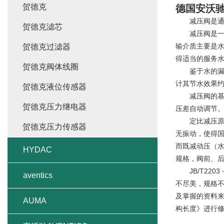
贺德克
德国安沃
减压阀是通过
贺德克滤芯
减压阀是一种
输介质主要是
贺德克过滤器
得适当的服务
贺德克阀体线圈
鉴于水的漏失
计其节水效果约
贺德克液位传感器
减压阀的基本
贺德克压力继电器
压差自动调节
定比减压原理
贺德克压力传感器
无振动，使得
而既减动压（水
HYDAC
规格，阀前、后的
JB/T220
aventics
不尽美，规格不
及掌握的资料来
AUMA
构长度》进行