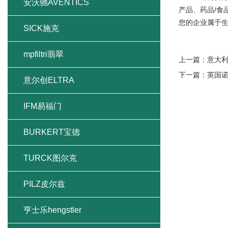
安沃驰AVENTICS
产品、药品/食
您的企业属于生
SICK施克
mpfiltri翡翠
上一篇：
意大利
下一篇：
英国
意尔创ELTRA
IFM易福门
BURKERT宝德
TURCK图尔克
PILZ皮尔兹
亨士乐hengstler