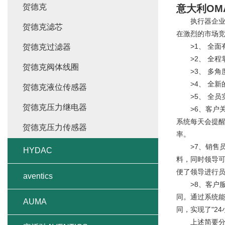
贺德克
意大利OM
执行器企业通
贺德克滤芯
在激烈的市场竞
>1、 全面有
贺德克过滤器
>2、 全程
贺德克阀体线圈
>3、 多角
>4、 全新的
贺德克液位传感器
>5、 全员
贺德克压力继电器
>6、客户关
系统每天会提醒
贺德克压力传感器
率。
>7、销售员
HYDAC
料，同时领导
便了领导进行
aventics
>8、客户服
同。通过系统
AUMA
同，实现了"2
上述简要分析了