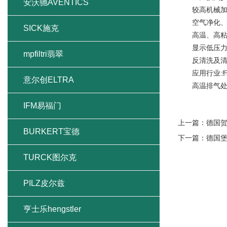
安沃驰AVENTICS
较高机械加
空气净化、水
SICK施克
高温、高粘度
显示低压力
mpfiltri翡翠
反清洗及清洗
应用行业:纤维
意尔创ELTRA
高温排气处
IFM易福门
上一篇：
德国
BURKERT宝德
下一篇：
德国
TURCK图尔克
PILZ皮尔兹
亨士乐hengstler