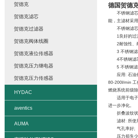
贺德克
德国贺德
不锈钢滤芯(Sta
贺德克滤芯
能，主滤材采用
不锈钢滤芯
贺德克过滤器
1良好的过滤性
贺德克阀体线圈
2耐蚀性、耐
3 不锈钢滤
贺德克液位传感器
4不锈钢滤芯
贺德克压力继电器
5 不锈钢滤芯
应用: 石油化
贺德克压力传感器
80-200l/mi
燃烧系统前级除
HYDAC
适用于电子、石
进一步净化。
aventics
折叠波纹状
滤材: 所使用
AUMA
气孔率好;
压力损失少