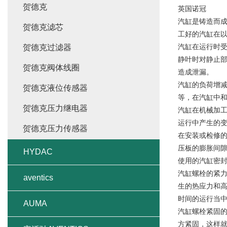
贺德克
英国诺冠
汽缸是铸造而成
贺德克滤芯
工好的汽缸在
汽缸在运行时
贺德克过滤器
静叶时对静止
贺德克阀体线圈
造成泄漏。
汽缸的负荷增
贺德克液位传感器
等，在汽缸中
贺德克压力继电器
汽缸在机械加
运行中产生的
贺德克压力传感器
在安装或检修
压板的膨胀间
HYDAC
使用的汽缸密封
汽缸螺栓的紧
aventics
生的热应力和
时间的运行当
AUMA
汽缸螺栓紧固
方紧固，这样