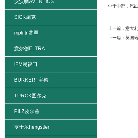
安沃驰AVENTICS
中于中部，汽
SICK施克
上一篇：
意大
mpfiltri翡翠
下一篇：
英国
意尔创ELTRA
IFM易福门
BURKERT宝德
TURCK图尔克
PILZ皮尔兹
亨士乐hengstler