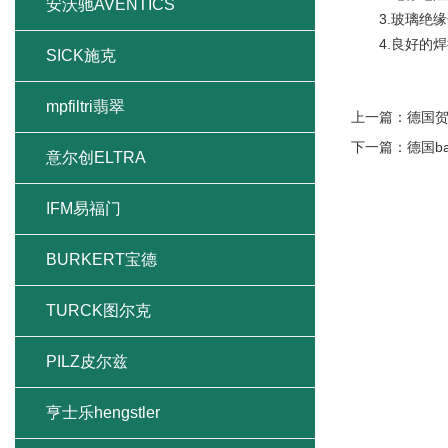
安沃驰AVENTICS
3.玻璃绝缘子
4.良好的焊
SICK施克
mpfiltri翡翠
上一篇：
德国贺
下一篇：
德国b
意尔创ELTRA
IFM易福门
BURKERT宝德
TURCK图尔克
PILZ皮尔兹
亨士乐hengstler