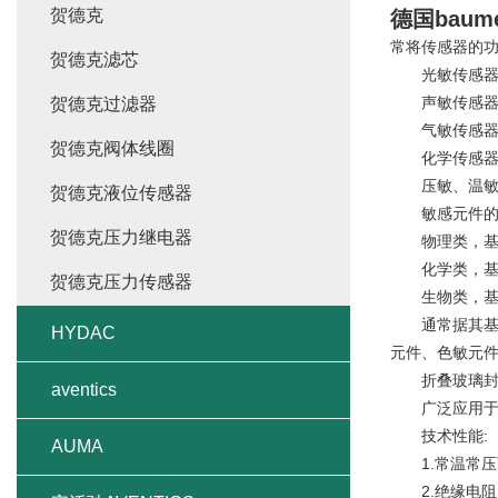
贺德克
德国baum
常将传感器的功
贺德克滤芯
光敏传感器-
声敏传感器-
贺德克过滤器
气敏传感器-
贺德克阀体线圈
化学传感器-
压敏、温敏、
贺德克液位传感器
敏感元件的
贺德克压力继电器
物理类，基于
化学类，基于
贺德克压力传感器
生物类，基于
通常据其基本
HYDAC
元件、色敏元件
折叠玻璃封
aventics
广泛应用于露
技术性能:
AUMA
1.常温常压下，泄漏
2.绝缘电阻大于1