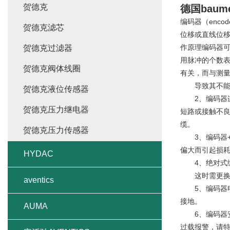
贺德克
德国baum
编码器（enc
贺德克滤芯
位移或直线位
作原理编码器
贺德克过滤器
用脉冲的个数
贺德克阀体线圈
有关，而与测量
导致其不能产
贺德克液位传感器
2、编码器连
贺德克压力继电器
短路或接触不
缆。
贺德克压力传感器
3、编码器+5
偏大而引起损
HYDAC
4、绝对式编
这时需更换电
aventics
5、编码器电
接地。
AUMA
6、编码器安
过载报警，请