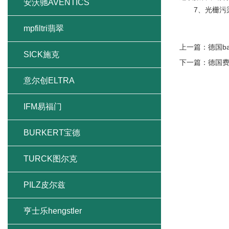
安沃驰AVENTICS
7、光栅污染
mpfiltri翡翠
上一篇：
德国b
SICK施克
下一篇：
德国费
意尔创ELTRA
IFM易福门
BURKERT宝德
TURCK图尔克
PILZ皮尔兹
亨士乐hengstler