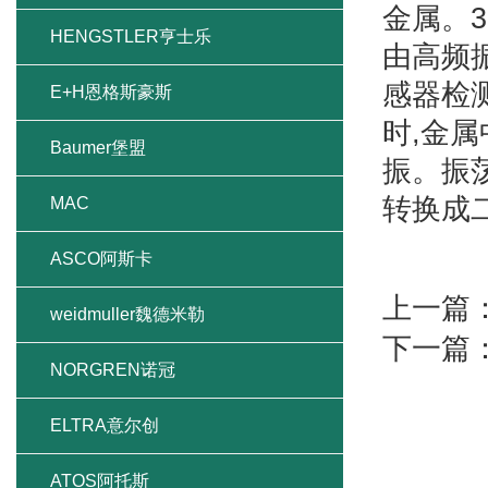
金属。
HENGSTLER亨士乐
由高频
感器检
E+H恩格斯豪斯
时,金
Baumer堡盟
振。振
转换成
MAC
ASCO阿斯卡
上一篇
weidmuller魏德米勒
下一篇
NORGREN诺冠
ELTRA意尔创
ATOS阿托斯