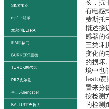
长，抗
SICK施克
有电感
mpfiltri翡翠
费斯托
概述接
意尔创ELTRA
感器的
IFM易福门
三类:
变化的
BURKERT宝德
的损坏
TURCK图尔克
境中也
fest
PILZ皮尔兹
置来分德
亨士乐hengstler
按检测
的检测
BALLUFF巴鲁夫