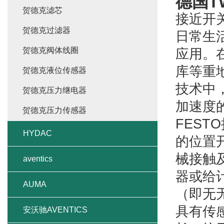
德国T
贺德克滤芯
接近开
贺德克过滤器
日常生
贺德克阀体线圈
应用。
库等重
贺德克液位传感器
技术中
贺德克压力继电器
加速度
贺德克压力传感器
FES
HYDAC
的位置
械接触
aventics
器或给
AUMA
（即无
具有传
安沃驰AVENTICS