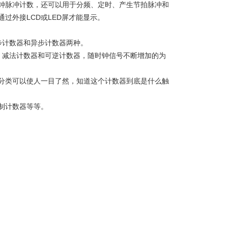
钟脉冲计数，还可以用于分频、定时、产生节拍脉冲和
过外接LCD或LED屏才能显示。
步计数器和异步计数器两种。
、减法计数器和可逆计数器，随时钟信号不断增加的为
分类可以使人一目了然，知道这个计数器到底是什么触
制计数器等等。