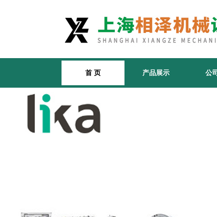
首 页
产品展示
公