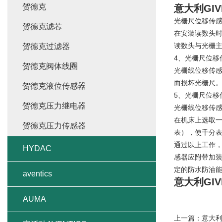
贺德克
意大利GI
光栅尺位移传
贺德克滤芯
在安装读数头
读数头与光栅主
贺德克过滤器
4、光栅尺位移
贺德克阀体线圈
光栅线位移传
而损坏光栅尺。
贺德克液位传感器
5、光栅尺位移
贺德克压力继电器
光栅线位移传
在机床上选取
贺德克压力传感器
表），使千分
通过以上工作
HYDAC
感器应附带加
定的防水防油
aventics
意大利GI
AUMA
上一篇：
意大利