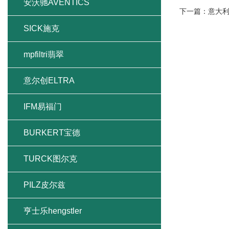
安沃驰AVENTICS
下一篇：
意大利
SICK施克
mpfiltri翡翠
意尔创ELTRA
IFM易福门
BURKERT宝德
TURCK图尔克
PILZ皮尔兹
亨士乐hengstler