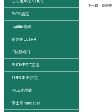
安沃驰AVENTICS
下一篇：
德国
SICK施克
mpfiltri翡翠
意尔创ELTRA
IFM易福门
BURKERT宝德
TURCK图尔克
PILZ皮尔兹
亨士乐hengstler