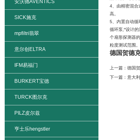
安沃驰AVENTICS
4、由精密混合
高。
SICK施克
5、内置自动
循环泵;*设计
mpfiltri翡翠
个扇形探测器的
粒度测试范围
意尔创ELTRA
德国贺德
IFM易福门
上一篇：
德国
下一篇：
意大
BURKERT宝德
TURCK图尔克
PILZ皮尔兹
亨士乐hengstler