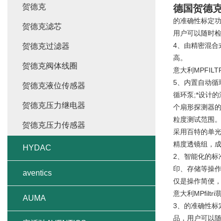
贺德克
德国贺德
的准确性标定功
贺德克滤芯
用户可以随时
4、由精密混合
贺德克过滤器
高。
贺德克阀体线圈
意大利MPFIL
5、内置自动
贺德克液位传感器
循环泵;*设计
贺德克压力继电器
个扇形探测器的
粒度测试范围
贺德克压力传感器
采用百特的单
精度透镜组，
HYDAC
2、智能化的标
印、存储等操
aventics
仅是操作简便
意大利MPfil
AUMA
3、的准确性标
品，用户可以