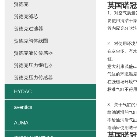
英国诺冠
贺德克
1、对空气质量
贺德克滤芯
要使用清洁干
管内应充分吹
贺德克过滤器
贺德克阀体线圈
2、对使用环境
在灰尘多、有
贺德克液位传感器
缸。
贺德克压力继电器
意大利康茂盛ca
气缸的环境温度
贺德克压力传感器
在强磁场环境
标准气缸不得
HYDAC
3、关于气缸的
aventics
给油润滑的气
不给油润滑气
AUMA
给油应使用透平
英国诺冠