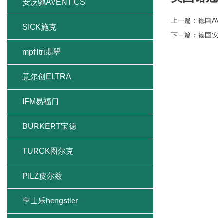
安沃驰AVENTICS
上一篇：
德国A
SICK施克
下一篇：
德国
mpfiltri翡翠
意尔创ELTRA
IFM易福门
BURKERT宝德
TURCK图尔克
PILZ皮尔兹
亨士乐hengstler