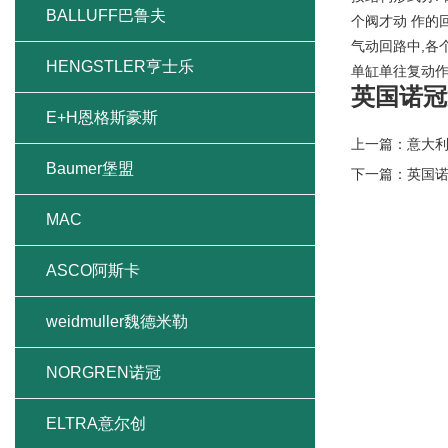
BALLUFF巴鲁夫
个阀才动 作的
气动回路中,各
HENGSTLER亨士乐
单缸单往复动
英国诺冠
E+H恩格斯豪斯
上一篇：
意大利
Baumer堡盟
下一篇：
英国
MAC
ASCO阿斯卡
weidmuller魏德米勒
NORGREN诺冠
ELTRA意尔创