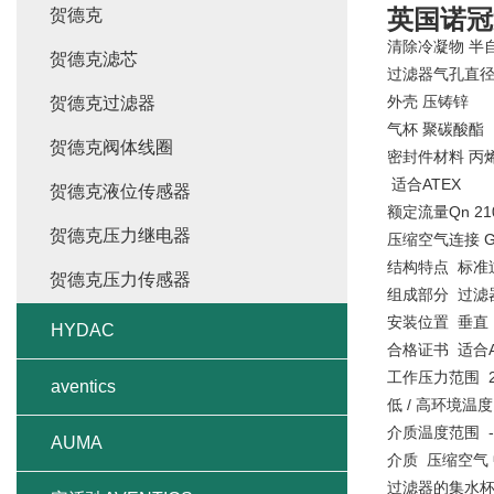
英国诺冠
贺德克
清除冷凝物 半
贺德克滤芯
过滤器气孔直径 
外壳 压铸锌
贺德克过滤器
气杯 聚碳酸酯
贺德克阀体线圈
密封件材料 丙
适合ATEX
贺德克液位传感器
额定流量Qn 210
贺德克压力继电器
压缩空气连接 G
结构特点 标准
贺德克压力传感器
组成部分 过滤
安装位置 垂直
HYDAC
合格证书 适合A
工作压力范围 2 ..
aventics
低 / 高环境温度 -1
介质温度范围 -10 
AUMA
介质 压缩空气
过滤器的集水杯容