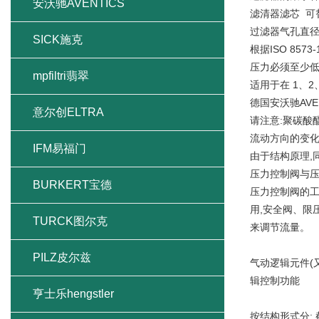
安沃驰AVENTICS
滤清器滤芯 可
过滤器气孔直径 
SICK施克
根据ISO 8573
压力必须至少低于
mpfiltri翡翠
适用于在 1、2、
德国安沃驰AVE
意尔创ELTRA
请注意:聚碳酸
流动方向的变化
IFM易福门
由于结构原理,
压力控制阀与压
BURKERT宝德
压力控制阀的工
用,安全阀、限
TURCK图尔克
来调节流量。
PILZ皮尔兹
气动逻辑元件(
辑控制功能
亨士乐hengstler
按结构形式分: