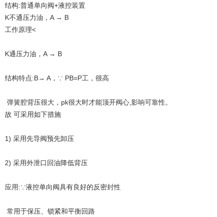
结构:普通单向阀+液控装置
K不通压力油，A → B
工作原理<
K通压力油，A → B
结构特点:B→ A，∵ PB=P工，很高
弹簧腔背压很大，pk很大时才能顶开阀心,影响可靠性。
故 可采用如下措施
1) 采用先导阀预先卸压
2) 采用外泄口回油降低背压
应用:∵液控单向阀具有良好的反密封性
常用于保压、锁紧和平衡回路