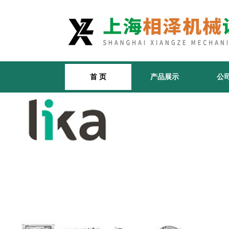
首 页
产品展示
公