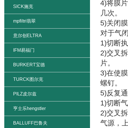
4)将膜
SICK施克
几次。
mpfiltri翡翠
5)关闭
对于气闭
意尔创ELTRA
1)切断
IFM易福门
2)交叉
片。
BURKERT宝德
3)在使
TURCK图尔克
螺钉。
5)反复
PILZ皮尔兹
1)切断
亨士乐hengstler
2)交叉
气源，
BALLUFF巴鲁夫