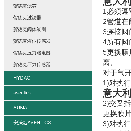
意大利
贺德克滤芯
1必须遵
贺德克过滤器
2管道
贺德克阀体线圈
3连接阀
4所有
贺德克液位传感器
5更换
贺德克压力继电器
离。
贺德克压力传感器
对于气开
HYDAC
1)对执
意大利
aventics
2)交叉
AUMA
更换膜
3)对执
安沃驰AVENTICS