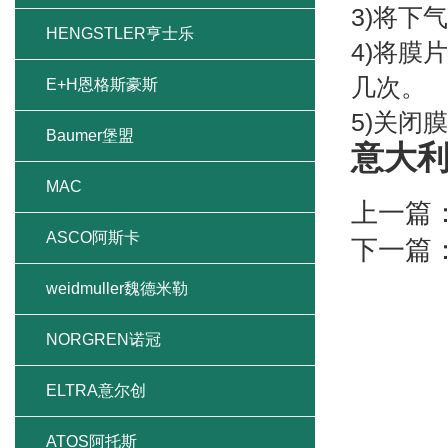
3)将下
HENGSTLER亨士乐
4)将膜
几次。
E+H恩格斯豪斯
5)关闭
Baumer堡盟
意大利
MAC
上一篇
ASCO阿斯卡
下一篇
weidmuller魏德米勒
NORGREN诺冠
ELTRA意尔创
ATOS阿托斯