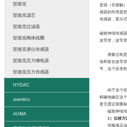
贺德克
是指（非接触
感器的作用是
贺德克滤芯
传感器，霍尔
贺德克过滤器
磁致伸缩传感
贺德克阀体线圈
波导管，波导
贺德克液位传感器
测量过程是由
贺德克压力继电器
场和套在波导
号，这个应变
贺德克压力传感器
HYDAC
由于这个应变
精确地确定这
aventics
更无需定期重
磁致伸缩传感
AUMA
1）位移方
伺服液压油缸