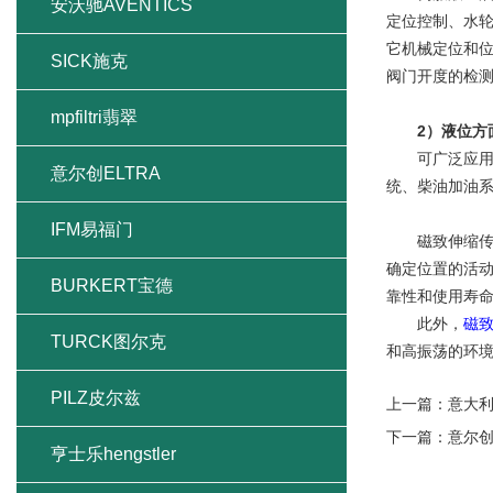
安沃驰AVENTICS
定位控制、水轮
它机械定位和
SICK施克
阀门开度的检
mpfiltri翡翠
2）液位方
可广泛应用于
意尔创ELTRA
统、柴油加油
IFM易福门
磁致伸缩传感
确定位置的活
BURKERT宝德
靠性和使用寿
此外，
磁
TURCK图尔克
和高振荡的环
PILZ皮尔兹
上一篇：
意大
下一篇：
意尔
亨士乐hengstler