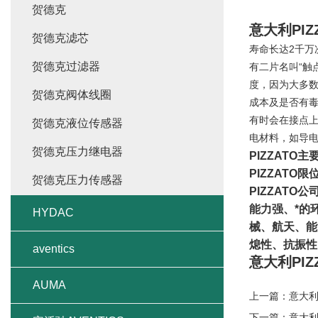
贺德克
意大利PIZ
贺德克滤芯
寿命长达2千万
贺德克过滤器
有二片名叫“触
度，因为大多
贺德克阀体线圈
成本及是否有
有时会在接点
贺德克液位传感器
电材料，如导
贺德克压力继电器
PIZZATO
PIZZATO
贺德克压力传感器
PIZZAT
能力强、*的
HYDAC
械、航天、能
熄性、抗振性
aventics
意大利PIZ
AUMA
上一篇：
意大
下一篇：
意大利