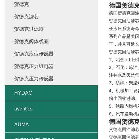
贺德克
德国贺德
德国贺德克回
贺德克滤芯
贺德克回油滤
长液压系统寿
贺德克过滤器
系列产品是美
贺德克阀体线圈
平，并且可延
贺德克回油滤
贺德克液位传感器
1、冶金：用于
贺德克压力继电器
2、石化：炼
注井水及天然
贺德克压力传感器
3、纺织：聚
4、机械加工
HYDAC
粉尘回收过滤
5、铁路内燃机
aventics
6、汽车发动
德国贺德
AUMA
贺德克回油滤
贺德克回油滤