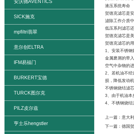
安沃驰AVENTICS
液压系统寿命
贺德克滤芯是
SICK施克
滤除工作介质
低压系列滤芯
mpfiltri翡翠
贺德克滤芯是
贺德克滤芯的
意尔创ELTRA
1、安装不锈
金属磨屑的带
IFM易福门
空气中杂物的
2、若机油不
BURKERT宝德
损，降低发动
不锈钢烧结滤
TURCK图尔克
3、由于机油
4、不锈钢烧结
PILZ皮尔兹
上一篇：
意大
亨士乐hengstler
下一篇：
德国贺