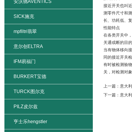
安沃驰AVENTICS
接近开关也叫
测零件尺寸和
SICK施克
长、功耗低、复
性能特点
mpfiltri翡翠
在各类开关中，
关通或断的目
意尔创ELTRA
当有物体移向接
同的接近开关
IFM易福门
有时被检测验
关，对检测对象
BURKERT宝德
上一篇：
意大
TURCK图尔克
下一篇：
意大利
PILZ皮尔兹
亨士乐hengstler