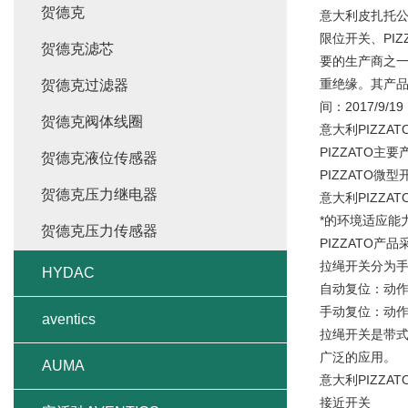
贺德克
意大利皮扎托公司
限位开关、PI
贺德克滤芯
要的生产商之一
重绝缘。其产品
贺德克过滤器
间：2017/9/19
贺德克阀体线圈
意大利PIZZ
PIZZATO主要
贺德克液位传感器
PIZZATO微
贺德克压力继电器
意大利PIZZ
*的环境适应能
贺德克压力传感器
PIZZATO
拉绳开关分为手
HYDAC
自动复位：动
手动复位：动
aventics
拉绳开关是带式
广泛的应用。
AUMA
意大利PIZZ
接近开关