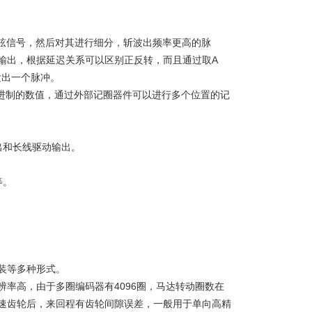
余弦信号，然后对其进行细分，斩波出频率更高的脉
脉冲输出，根据延迟关系可以区别正反转，而且通过取A
发出一个脉冲。
二进制的数值，通过外部记圈器件可以进行多个位置的记
出和长线驱动输出。
等。
装等多种形式。
率高，由于多圈编码器有4096圈，马达转动圈数在
速齿轮后，来回程有齿轮间隙误差，一般用于单向高精