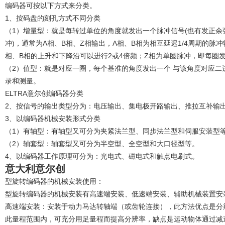
编码器可按以下方式来分类。
1、按码盘的刻孔方式不同分类
（1）增量型：就是每转过单位的角度就发出一个脉冲信号(也有发正
冲)，通常为A相、B相、Z相输出，A相、B相为相互延迟1/4周期的
相、B相的上升和下降沿可以进行2或4倍频；Z相为单圈脉冲，即每圈
（2）值型：就是对应一圈，每个基准的角度发出一个 与该角度对应
录和测量。
ELTRA意尔创编码器分类
2、按信号的输出类型分为：电压输出、集电极开路输出、推拉互补输
3、以编码器机械安装形式分类
（1）有轴型：有轴型又可分为夹紧法兰型、同步法兰型和伺服安装型
（2）轴套型：轴套型又可分为半空型、全空型和大口径型等。
4、以编码器工作原理可分为：光电式、磁电式和触点电刷式。
意大利意尔创
型旋转编码器的机械安装使用：
型旋转编码器的机械安装有高速端安装、低速端安装、辅助机械装置安
高速端安装：安装于动力马达转轴端（或齿轮连接），此方法优点是分辨
此量程范围内，可充分用足量程而提高分辨率，缺点是运动物体通过减