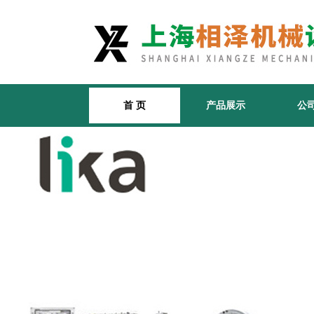
首 页
产品展示
公