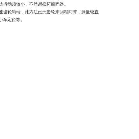
达抖动须较小，不然易损坏编码器。
速齿轮轴端，此方法已无齿轮来回程间隙，测量较直
小车定位等。