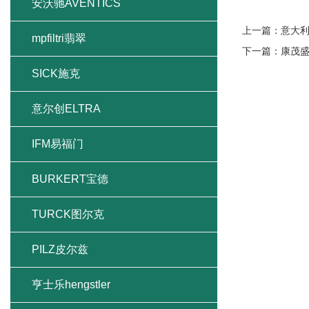
安沃驰AVENTICS
上一篇：
意大利
mpfiltri翡翠
下一篇：
康茂
SICK施克
意尔创ELTRA
IFM易福门
BURKERT宝德
TURCK图尔克
PILZ皮尔兹
亨士乐hengstler