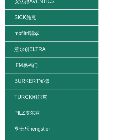
安沃驰AVENTICS
SICK施克
mpfiltri翡翠
意尔创ELTRA
IFM易福门
BURKERT宝德
TURCK图尔克
PILZ皮尔兹
亨士乐hengstler