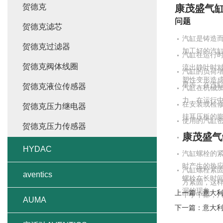
贺德克
康茂盛气
问题
贺德克滤芯
汽缸是铸造
贺德克过滤器
加工好的汽
汽缸在运行
贺德克阀体线圈
流出静叶时
汽缸的负荷
塑性变形造
早等，在汽
贺德克液位传感器
汽缸在机械
力，在运行
在安装或检
贺德克压力继电器
挂耳压板的
使用的汽缸
贺德克压力传感器
康茂盛气
HYDAC
汽缸螺栓的
时产生的热
汽缸螺栓紧
aventics
螺栓在长时
方紧固，这
漏的现象。
上一篇：
意大利
中于中部，
AUMA
下一篇：
意大利