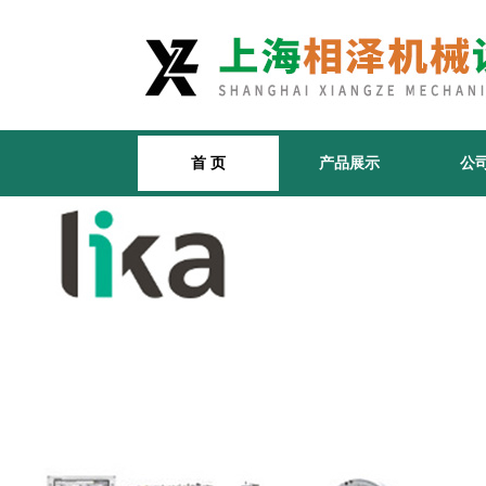
首 页
产品展示
公