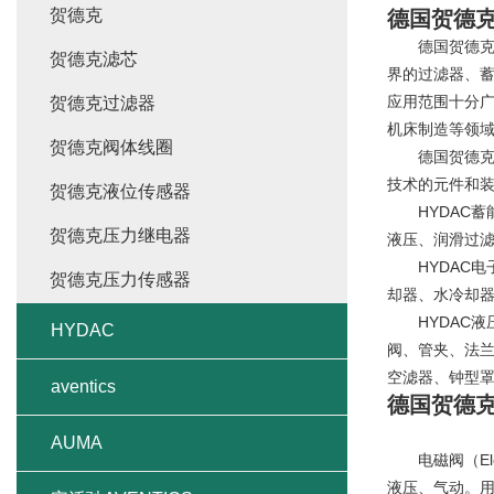
贺德克
德国贺德克H
德国贺德克HY
贺德克滤芯
界的过滤器、蓄
应用范围十分
贺德克过滤器
机床制造等领
贺德克阀体线圈
德国贺德克(HY
技术的元件和
贺德克液位传感器
HYDAC蓄能
贺德克压力继电器
液压、润滑过滤
HYDAC电子
贺德克压力传感器
却器、水冷却器
HYDAC液压
HYDAC
阀、管夹、法兰
空滤器、钟型
aventics
德国贺德克H
AUMA
电磁阀（Elec
液压、气动。用