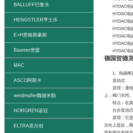
BALLUFF巴鲁夫
HYDAC电磁阀D
HYDAC电磁阀D
HENGSTLER亨士乐
HYDAC电磁阀D
HYDAC电磁阀D
E+H恩格斯豪斯
HYDAC电磁阀DB1
HYDAC电磁阀DB1
Baumer堡盟
HYDAC电磁阀W
德国贺德克H
MAC
1、电磁阀从
ASCO阿斯卡
直动式
原理：通电时
weidmuller魏德米勒
上，阀门关闭
特点：在真空
分步直动
NORGREN诺冠
原理：它是一
次向上提起，阀
ELTRA意尔创
而利用压差把