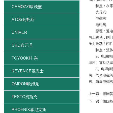
特点：在零压
CAMOZZI康茂盛
先导式
电磁阀
ATOS阿托斯
电磁阀
原理：通电时
UNIVER
向上移动，阀
压力推动关闭
CKD喜开理
特点：流体压
2、电磁阀从
TOYOOKI丰兴
结构、直动活
3、电磁阀按
KEYENCE基恩士
阀、气体电磁阀
阀、防爆电磁
OMRON欧姆龙
上一篇：
德国贺
FESTO费斯托
下一篇：
德国贺德
PHOENIX菲尼克斯