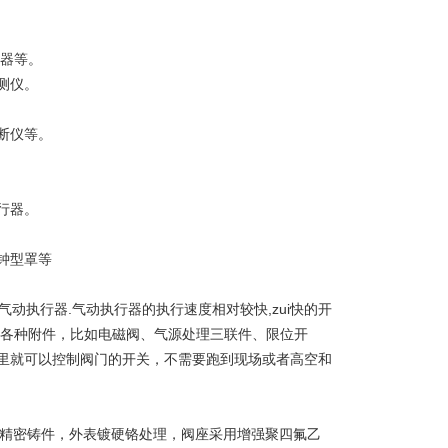
振器等。
测仪。
断仪等。
行器。
钟型罩等
球阀配上气动执行器.气动执行器的执行速度相对较快,zui快的开
配置各种附件，比如电磁阀、气源处理三联件、限位开
里就可以控制阀门的开关，不需要跑到现场或者高空和
为精密铸件，外表镀硬铬处理，阀座采用增强聚四氟乙