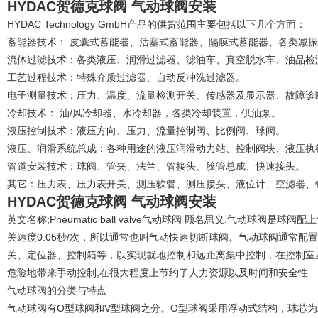
HYDAC贺德克球阀 气动球阀安装
HYDAC Technology GmbH产品的供货范围主要包括以下几个方面：
蓄能器技术： 皮囊式蓄能器、活塞式蓄能器、隔膜式蓄能器、各类减
流体过滤技术：各类液压、润滑过滤器、滤油车、真空脱水车、油品检
工艺过程技术：特殊介质过滤器、自动反冲洗过滤器。
电子测量技术：压力、温度、流量检测开关、传感器及显示器、故障诊
冷却技术： 油/风冷却器、水冷却器，各类冷却装置，供油泵。
液压控制技术：液压方向、压力、流量控制阀、比例阀、球阀。
液压、润滑系统总成：各种用途的液压润滑动力站、控制阀块、液压执
管道安装技术：球阀、管夹、法兰、管接头、胶管总成、快速接头。
其它：压力表、压力表开关、测压软管、测压接头、液位计、空滤器、
HYDAC贺德克球阀 气动球阀安装
英文名称;Pneumatic ball valve气动球阀 顾名思义,气动球阀是
关速度0.05秒/次，所以通常也叫气动快速切断球阀。气动球阀通常
关、定位器、控制箱等，以实现就地控制和远距离集中控制，在控制室
危险地带来手动控制,在很大程度上节约了人力资源以及时间和安全性
气动球阀的分类与特点
气动球阀有O型球阀和V型球阀之分。O型球阀采用浮动式结构，球芯