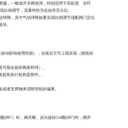
泄漏，一般做开关阀使用，特别适用于高粘度、含纤
实现比例调节，流量特性为近似等百分比。
动球阀，其中气动球阀如要实现比例调节须配阀门定位
器等。
生振动影响使用性能），合格后方可上线安装（接线按
质可能会损坏阀座和球）。
免损坏执行机构及附件。.
架或者支撑物来消除管线的偏离。
90°）时，阀关断。反向旋转1/4圈(90°)时，阀开