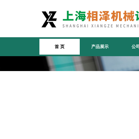
首 页
产品展示
公