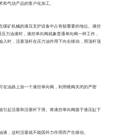
术和气动产品的客户化加工。
在煤矿机械的液压支护设备中占有较重要的地位。液控
通压力油液时，液控单向阀就象普通单向阀一样工作，
输入时，活塞顶杆在压力油作用下向右移动，用顶杆顶
可在油路上加一个液控单向阀，利用锥阀关闭的严密
能引起活塞和活塞杆下滑。将液控单向阀接于液压缸下
油液，这时活塞就不能因外力作用而产生移动。