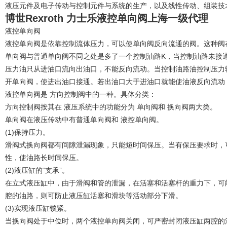
液压元件及电子传动与控制元件与系统的生产，以及线性传动、组装技
博世Rexroth 力士乐液控单向阀上海一级代理
液控单向阀
液控单向阀是依靠控制流体压力，可以使单向阀反向流通的阀。这种阀
单向阀与普通单向阀不同之处是多了一个控制油路K，当控制油路未接
压力油只从进油口流向出油口，不能反向流动。当控制油路油控制压力
开单向阀，使进出油口接通。若出油口大于进油口就能使油液反向流动
液控单向阀是 方向控制阀中的一种。具体分类：
方向控制阀按其在 液压系统中的功能分为 单向阀和 换向阀两大类。
单向阀在液压传动中有普通单向阀和 液控单向阀。
(1)保持压力。
滑阀式换向阀都有间隙泄漏现象，只能短时间保压。当有保压要求时，
性，使油路长时间保压。
(2)液压缸的“支承”。
在立式液压缸中，由于滑阀和管的泄漏，在活塞和活塞杆的重力下，可
腔的油路，则可防止液压缸活塞和滑块等活动部分下滑。
(3)实现液压缸锁紧。
当换向阀处于中位时，两个液控单向阀关闭，可严密封闭液压缸两腔的