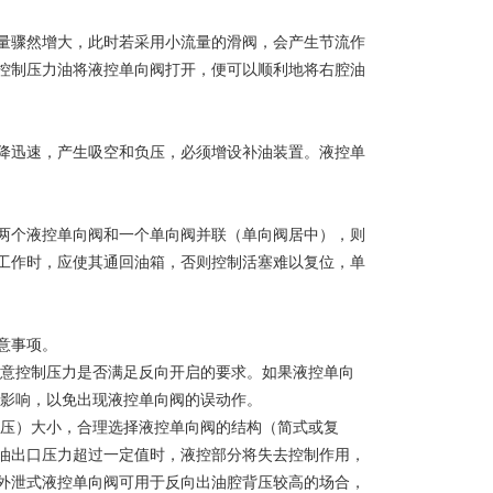
量骤然增大，此时若采用小流量的滑阀，会产生节流作
控制压力油将液控单向阀打开，便可以顺利地将右腔油
降迅速，产生吸空和负压，必须增设补油装置。液控单
两个液控单向阀和一个单向阀并联（单向阀居中），则
工作时，应使其通回油箱，否则控制活塞难以复位，单
意事项。
注意控制压力是否满足反向开启的要求。如果液控单向
的影响，以免出现液控单向阀的误动作。
背压）大小，合理选择液控单向阀的结构（简式或复
油出口压力超过一定值时，液控部分将失去控制作用，
外泄式液控单向阀可用于反向出油腔背压较高的场合，