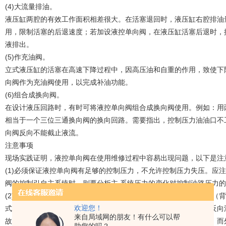
(4)大流量排油。
液压缸两腔的有效工作面积相差很大。在活塞退回时，液压缸右腔排油
用，限制活塞的后退速度；若加设液控单向阀，在液压缸活塞后退时，
液排出。
(5)作充油阀。
立式液压缸的活塞在高速下降过程中，因高压油和自重的作用，致使下
向阀作为充油阀使用，以完成补油功能。
(6)组合成换向阀。
在设计液压回路时，有时可将液控单向阀组合成换向阀使用。例如：用
相当于一个三位三通换向阀的换向回路。需要指出，控制压力油油口不
向阀反向不能截止液流。
注意事项
现场实践证明，液控单向阀在使用维修过程中容易出现问题，以下是注
(1)必须保证液控单向阀有足够的控制压力，不允许控制压力失压。应
阀的控制引自主系统时，则要分析主 系统压力的变化对控制油路压力
(2)根据液控单向阀在液压系统中的位置或反向出油腔后的液流阻力（
欢迎您！
式）及泄油方式（内泄或外泄）。对于内泄式液控单向阀来说，当反向
来自局域网的朋友！有什么可以帮
故内泄式液控单向阀一般用于反向出油腔无背压或背压较小的场合；而