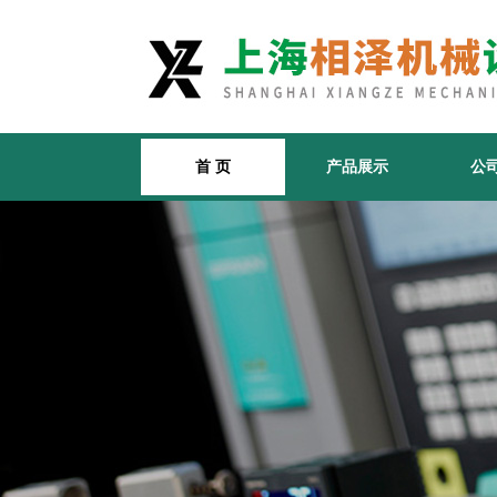
首 页
产品展示
公