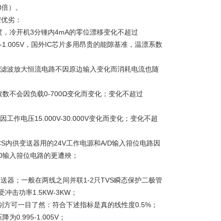
3倍）。
假优劣：
度，冷开机3分锺内4mA的零位漂移变化不超过
.995-1.005V，国外IC芯片多用昂贵的能隙基准，温漂系数
整流滤波放大恒流电路不因原边输入变化而消耗电流也随
A的读数不会因负载0-700Ω变化而变化；变化不超过
因工作电压15.000V-30.000V变化而变化；变化不超
DCS内供变送器用的24V工作电源和A/D输入箝位电路因
D输入箝位电路的更遭殃；
送器；一般在两线之间并联1-2只TVS瞬态保护二极管
冲击功率1.5KW-3KW；
别方可一目了然：符合下述指标是真的线性度0.5%；
为0.995-1.005V；