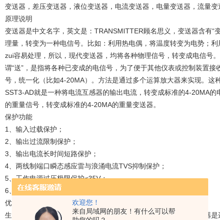
变送器，差压变送器，液位变送器，电流变送器，电量变送器，流量变
原理说明
变送器是中文名字，英文是：TRANSMITTER顾名思义，变送器含有“
理量，转变为一种电信号。比如：利用热电偶，将温度转变为电势；利
zui容易处理，所以，现代变送器，均将各种物理信号，转变成电信号。
谓“送”，是指将各种已变成的电信号，为了便于其他仪表或控制装置接
号，统一化（比如4-20MA）。方法是通过多个运算放大器来实现。这种“
SST3-AD就是一种将电流互感器的输出电流，转变成标准的4-20MA
的重量信号，转变成标准的4-20MA的重量变送器。
保护功能
1、输入过载保护；
2、输出过流限制保护；
3、输出电流长时间短路保护；
4、两线制端口瞬态感应雷与浪涌电流TVS抑制保护；
5、工作电源过压极限保护≤35V；
6、工作电源反接保护。
欢迎您！
优劣辨别
来自局域网的朋友！有什么可以帮
生产资料市场化以后，加剧激烈的竞争，真假优劣难辨，又因变送器是