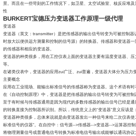
景。而且在一些苛刻的工作情况下，如卫星、太空试验室、核反应堆及深海探
性
BURKERT宝德压力变送器工作原理一级代理
变送器
变送器（英文：transmitter）是把传感器的输出信号转变为可被
时放大以便供远方测量和控制的信号源）的转换器。传感器和变送器一
的传感器和相应的变送器。
变送器的种类很多，用在工控仪表上面的变送器主要有温度变送器、压
等。
在诸类仪表中，变送器的应用zui广泛、zui普遍，变送器大体分为压
主要概念
应用在工业现场、能输出标准信号的传感器称为变送器。这个术语有时
在《自动控制原理》中，变送器是把传感器的输出信号转变为可被控制
至于有时候与传感器通用是因为现代的多数传感器的输出信号已经是通
的转换直接为控制器所识别。所以，传统意义上的“变送器”意义应该是
变送器种类很多，总体来说就是由变送器发出一种信号来给二次仪表使
标准信号的仪器”。在自控中：信号源-->传感器-->变送器-->运算器控制
将物理测量信号或普通电信号转换为标准电信号输出或能够以通讯协议