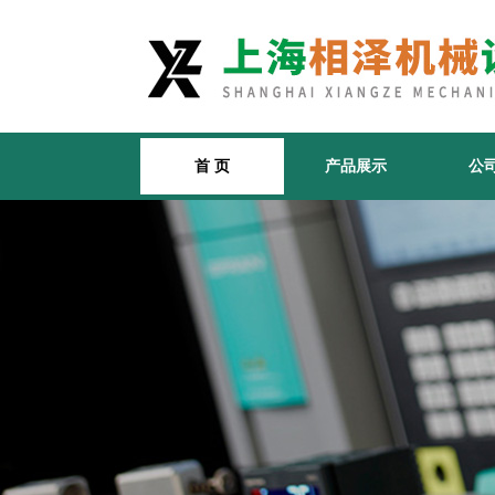
首 页
产品展示
公