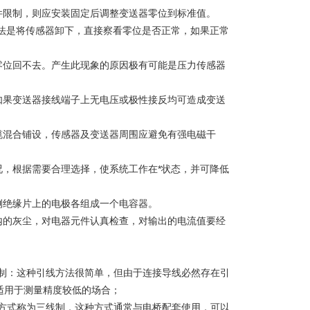
件限制，则应安装固定后调整变送器零位到标准值。
方法是将传感器卸下，直接察看零位是否正常，如果正常
零位回不去。产生此现象的原因极有可能是压力传感器
如果变送器接线端子上无电压或极性接反均可造成变送
缆混合铺设，传感器及变送器周围应避免有强电磁干
况，根据需要合理选择，使系统工作在*状态，并可降低
侧绝缘片上的电极各组成一个电容器。
内的灰尘，对电器元件认真检查，对输出的电流值要经
制：这种引线方法很简单，但由于连接导线必然存在引
适用于测量精度较低的场合；
方式称为三线制，这种方式通常与电桥配套使用，可以