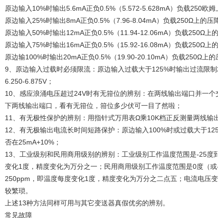
原边输入10%时输出5.6mA正负0.5%（5.572-5.628mA）负载250欧姆上
原边输入25%时输出8mA正负0.5%（7.96-8.04mA）负载250Ω上的压降为1
原边输入50%时输出12mA正负0.5%（11.94-12.06mA）负载250Ω上的压
原边输入75%时输出16mA正负0.5%（15.92-16.08mA）负载250Ω上的压
原边输100%时输出20mA正负0.5%（19.90-20.10mA）负载250Ω上的压
9、原边输入过载时必须限流：原边输入过载大于125%时输出过流限制25mA+
6.250-6.875V；
10、感应浪涌电压超过24V时有无箝位的辨别：在两线输出端口并一个
下两线输出端口，看有无箝位，箝位多少伏可一目了然啦；
11、有无极性保护的辨别：用指针式万用表Ω乘10K档正反测量两线
12、有无极输出电流长时间短路保护：原边输入100%时或过载大于125
否在25mA+10%；
13、工业级别和民用商用级别的辨别：工业级别工作温度范围是-25度到
变化1度，精度变化为万分之一；民用商用级别工作温度范围是0度（或-1
250ppm，即温度每度变化1度，精度变化为万分之二点五；电流电
较繁琐。
上述13种方法同样可用与其它变送器真假优劣的辨别。
常见故障