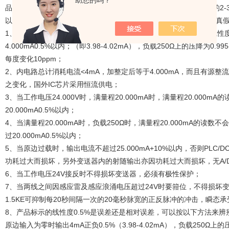
助您的吗？
品工业级别和民用商用级别指标混淆（工业级的价格是民用商用级的2-
以常用的0.5级精度的电流电压变送器为例，从以下方法着手来辨别真
1、基准要稳，4mA是对应的输入零位基准，基准不稳，谈何精度线性
4.000mA0.5%以内；（即3.98-4.02mA），负载250Ω上的压降为0
每度变化10ppm；
2、内电路总计消耗电流<4mA，加整定后等于4.000mA，而且有源
之变化，国外IC芯片采用恒流供电；
3、当工作电压24.000V时，满量程20.000mA时，满量程20.000m
20.000mA0.5%以内；
4、当满量程20.000mA时，负载250Ω时，满量程20.000mA的读数不会
过20.000mA0.5%以内；
5、当原边过载时，输出电流不超过25.000mA+10%以内，否则PLC/
功耗过大而损坏，另外变送器内的射随输出亦因功耗过大而损坏，无A/
6、当工作电压24V接反时不得损坏变送器，必须有极性保护；
7、当两线之间因感应雷及感应浪涌电压超过24V时要箝位，不得损坏变
1.5KE可抑制每20秒间隔一次的20毫秒脉宽的正反脉冲的冲击，瞬态承受
8、产品标示的线性度0.5%是误差还是相对误差，可以按以下方法来辨
原边输入为零时输出4mA正负0.5%（3.98-4.02mA），负载250Ω上的压降