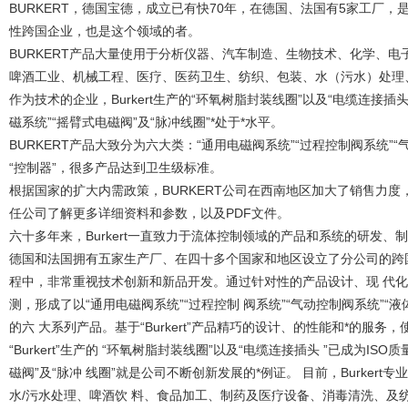
BURKERT，德国宝德，成立已有快70年，在德国、法国有5家工厂
性跨国企业，也是这个领域的者。
BURKERT产品大量使用于分析仪器、汽车制造、生物技术、化学、
啤酒工业、机械工程、医疗、医药卫生、纺织、包装、水（污水）处理
作为技术的企业，Burkert生产的“环氧树脂封装线圈”以及“电缆连接插头 
磁系统”“摇臂式电磁阀”及“脉冲线圈”*处于*水平。
BURKERT产品大致分为六大类：“通用电磁阀系统”“过程控制阀系统”“
“控制器”，很多产品达到卫生级标准。
根据国家的扩大内需政策，BURKERT公司在西南地区加大了销售力
任公司了解更多详细资料和参数，以及PDF文件。
六十多年来，Burkert一直致力于流体控制领域的产品和系统的研发、制
德国和法国拥有五家生产厂、在四十多个国家和地区设立了分公司的跨
程中，非常重视技术创新和新品开发。通过针对性的产品设计、现 代
测，形成了以“通用电磁阀系统”“过程控制 阀系统”“气动控制阀系统”“液
的六 大系列产品。基于“Burkert”产品精巧的设计、的性能和*的服务，使
“Burkert”生产的 “环氧树脂封装线圈”以及“电缆连接插头 ”已成为ISO质
磁阀”及“脉冲 线圈”就是公司不断创新发展的*例证。 目前，Burker
水/污水处理、啤酒饮 料、食品加工、制药及医疗设备、消毒清洗、及