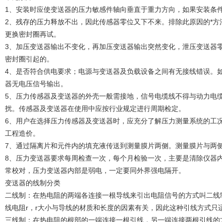
1、安装时应使变送器的压力敏感件轴向垂直于重力方向，如果安装条
2、残存的压力释放不出，因此传感器零位又下不来。排除此原因的*
更换密封圈再试。
3、加压变送器输出不变化，再加压变送器输出突然变化，泄压变送器
密封圈引起的。
4、是否符合供电要求；电源与变送器及负载设备之间有无接线错误。
器无电压信号输出。
5、压力传感器及变送器的外壳一般需接地，信号电缆线不得与动力电
扰。传感器及变送器在使用中应按行业规定进行周期检定。
6、用户在选择压力传感器及变送器时，应充分了解压力测量系统的工
工程造价。
7、通过隔离片和元件内的填充液传送到测量膜片两侧。测量膜片与两
8、压力变送器要求每周检查一次，每个月检验一次，主要是清除仪器
常校对，压力变送器内部是弱电，一定要同外界强电隔开。
变送器的线制分类
二线制：在热电阻的两端各连接一根导线来引出电阻信号的方式叫二线
线电阻r，r大小与导线的材质和长度的因素有关，因此这种引线方式只
三线制：在热电阻的根部的一端连接一根引线，另一端连接两根引线的