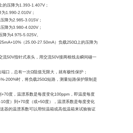
的压降为1.393-1.407V；
.990-2.010V；
降为2.985-3.015V；
降为3.980-4.020V；
降为4.975-5.025V。
10%（25.00-27.50mA）负载250Ω上的压降为
交流50V指针式表头，用交流50V接两根线去瞬间碰一
输出端口，总有一次Ω阻值无限大，就有极性保护；
%-200%时，将负载250Ω短路，测量短路保护限制是
+70度，温漂系数是每度变化100ppm，即温度每度
0度）到+70度（或+50度），温漂系数是每度变化
压变送器的温漂系数可以用恒温箱或高低温箱来试验验证