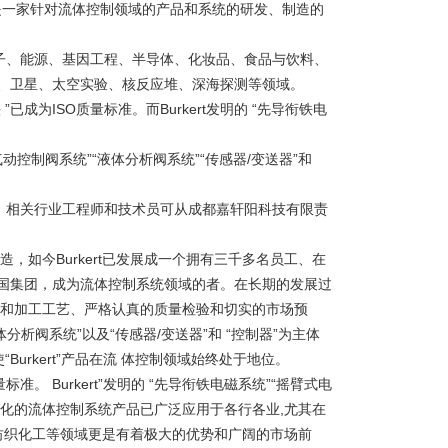
，是一家针对流体控制领域的产品和系统的研发、制造的
电子、能源、基因工程、半导体、化妆品、食品与饮料、
、卫星、太空实验、核反应堆、深海探测等领域。
”已成为ISO质量标准。而Burkert发明的 “先导衔铁电
气动控制阀系统”“液体分析阀系统”“传感器/变送器”和
度，相关行业工程师和技术员可从成都嘉轩阳科技有限责
造，如今Burkert已发展成一个拥有三千多名员工、在
国集团，成为流体控制系统领域的者。在长期的发展过
化和加工工艺、严格认真的质量检验和切实的市场预
体分析阀系统”以及“传感器/变送器”和 “控制器”为主体
“Burkert”产品在流 体控制领域始终处于地位。
量标准。 Burkert”发明的 “先导衔铁电磁系统”“摇臂式电
t专业化的流体控制系统产品已广泛应用于各行各业,尤其在
纺织化工等领域更是有着极大的优势和广阔的市场前