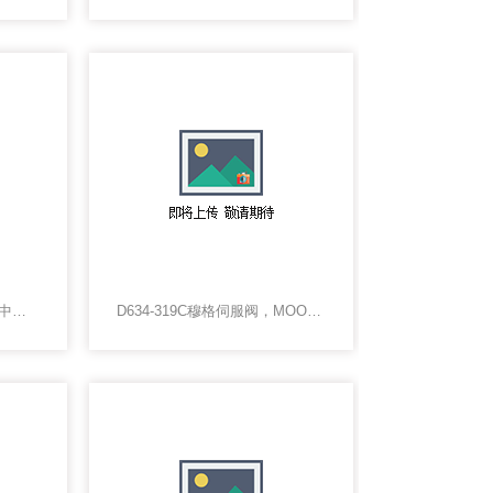
35A -ACA-DDFJ-1KAMAC中国总代理，MAC电磁阀
D634-319C穆格伺服阀，MOOG伺服比例阀