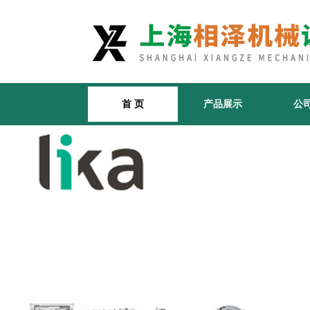
首 页
产品展示
公